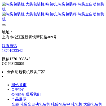
地址：
上海市松江区新桥镇新拓路409号
联系电话
13701933542
微信13701933542
QQ768138661
全自动包装机设备厂家
网站首页
关于我们
联系我们
公司简介
产品展示
全部
吨袋全自动包装机
吨袋包装秤
吨包机
大袋包装机