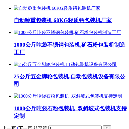
自动称重包装机 60KG轻质钙包装机厂家
1000公斤吨袋不锈钢包装机,矿石粉包装机制造
工厂
25公斤五金脚轮包装机-自动包装机设备有限公
司
1000公斤吨袋石粉包装机_双斜坡式包装机支持
定制
上一页
1
下一页
转至第