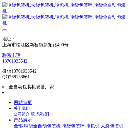
地址：
上海市松江区新桥镇新拓路409号
联系电话
13701933542
微信13701933542
QQ768138661
全自动包装机设备厂家
网站首页
关于我们
联系我们
公司简介
产品展示
全部
吨袋全自动包装机
吨袋包装秤
吨包机
大袋包装机