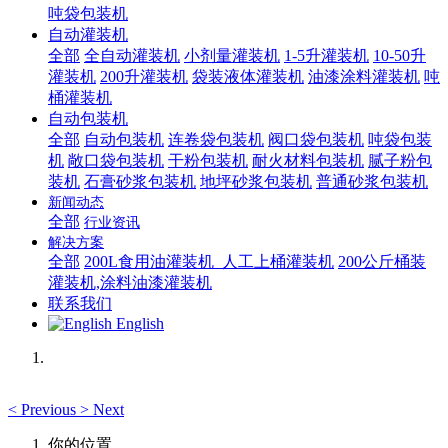
吨袋包装机
自动灌装机
全部
全自动灌装机
小剂量灌装机
1-5升灌装机
10-50升
灌装机
200升灌装机
袋装液体灌装机
油漆涂料灌装机
吨
桶灌装机
自动包装机
全部
自动包装机
连卷袋包装机
阀口袋包装机
吨袋包装
机
敞口袋包装机
干粉包装机
耐火材料包装机
腻子粉包
装机
石膏砂浆包装机
地坪砂浆包装机
普通砂浆包装机
新闻动态
全部
行业资讯
解决方案
全部
200L食用油灌装机_人工上桶灌装机
200公斤桶装
灌装机,涂料油漆灌装机
联系我们
English
<
Previous
>
Next
你的位置