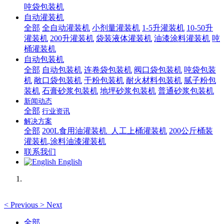
吨袋包装机
自动灌装机
全部
全自动灌装机
小剂量灌装机
1-5升灌装机
10-50升
灌装机
200升灌装机
袋装液体灌装机
油漆涂料灌装机
吨
桶灌装机
自动包装机
全部
自动包装机
连卷袋包装机
阀口袋包装机
吨袋包装
机
敞口袋包装机
干粉包装机
耐火材料包装机
腻子粉包
装机
石膏砂浆包装机
地坪砂浆包装机
普通砂浆包装机
新闻动态
全部
行业资讯
解决方案
全部
200L食用油灌装机_人工上桶灌装机
200公斤桶装
灌装机,涂料油漆灌装机
联系我们
English
<
Previous
>
Next
全部