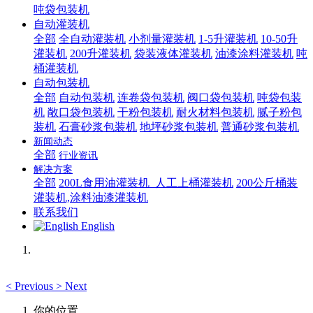
吨袋包装机
自动灌装机
全部
全自动灌装机
小剂量灌装机
1-5升灌装机
10-50升
灌装机
200升灌装机
袋装液体灌装机
油漆涂料灌装机
吨
桶灌装机
自动包装机
全部
自动包装机
连卷袋包装机
阀口袋包装机
吨袋包装
机
敞口袋包装机
干粉包装机
耐火材料包装机
腻子粉包
装机
石膏砂浆包装机
地坪砂浆包装机
普通砂浆包装机
新闻动态
全部
行业资讯
解决方案
全部
200L食用油灌装机_人工上桶灌装机
200公斤桶装
灌装机,涂料油漆灌装机
联系我们
English
<
Previous
>
Next
你的位置