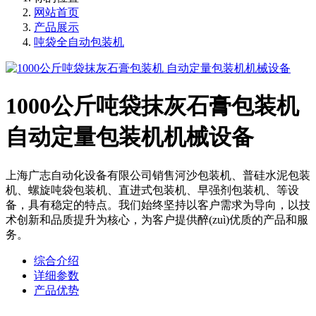
网站首页
产品展示
吨袋全自动包装机
1000公斤吨袋抹灰石膏包装机
自动定量包装机机械设备
上海广志自动化设备有限公司销售河沙包装机、普硅水泥包装
机、螺旋吨袋包装机、直进式包装机、早强剂包装机、等设
备，具有稳定的特点。我们始终坚持以客户需求为导向，以技
术创新和品质提升为核心，为客户提供醉(zuì)优质的产品和服
务。
综合介绍
详细参数
产品优势