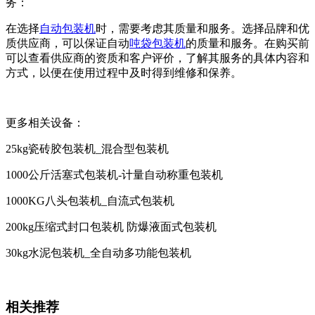
务：
在选择
自动包装机
时，需要考虑其质量和服务。选择品牌和优
质供应商，可以保证自动
吨袋包装机
的质量和服务。在购买前
可以查看供应商的资质和客户评价，了解其服务的具体内容和
方式，以便在使用过程中及时得到维修和保养。
更多相关设备：
25kg瓷砖胶包装机_混合型包装机
1000公斤活塞式包装机-计量自动称重包装机
1000KG八头包装机_自流式包装机
200kg压缩式封口包装机 防爆液面式包装机
30kg水泥包装机_全自动多功能包装机
相关推荐