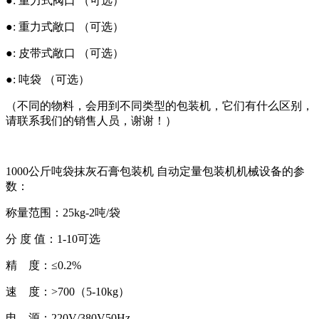
●: 重力式阀口 （可选）
●: 重力式敞口 （可选）
●: 皮带式敞口 （可选）
●: 吨袋 （可选）
（不同的物料，会用到不同类型的包装机，它们有什么区别，
请联系我们的销售人员，谢谢！）
1000公斤吨袋抹灰石膏包装机 自动定量包装机机械设备的参
数：
称量范围：25kg-2吨/袋
分 度 值：1-10可选
精 度：≤0.2%
速 度：>700（5-10kg）
电 源：220V/380V50Hz