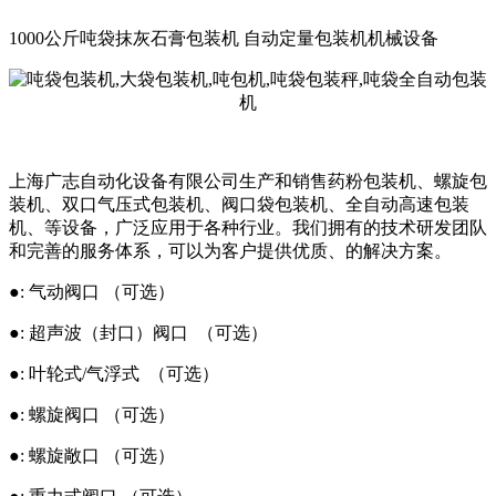
1000公斤吨袋抹灰石膏包装机 自动定量包装机机械设备
上海广志自动化设备有限公司生产和销售药粉包装机、螺旋包
装机、双口气压式包装机、阀口袋包装机、全自动高速包装
机、等设备，广泛应用于各种行业。我们拥有的技术研发团队
和完善的服务体系，可以为客户提供优质、的解决方案。
●: 气动阀口 （可选）
●: 超声波（封口）阀口 （可选）
●: 叶轮式/气浮式 （可选）
●: 螺旋阀口 （可选）
●: 螺旋敞口 （可选）