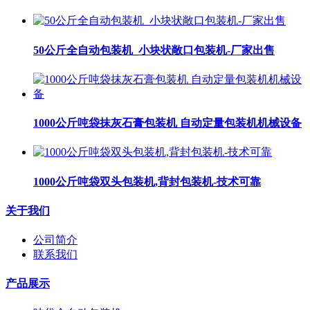
50公斤全自动包装机_小块状敞口包装机-厂家出售
1000公斤吨袋抹灰石膏包装机 自动定量包装机机械设备
1000公斤吨袋双头包装机,背封包装机-技术可靠
关于我们
公司简介
联系我们
产品展示