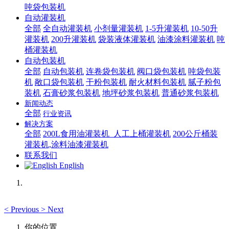
吨袋包装机
自动灌装机
全部
全自动灌装机
小剂量灌装机
1-5升灌装机
10-50升
灌装机
200升灌装机
袋装液体灌装机
油漆涂料灌装机
吨
桶灌装机
自动包装机
全部
自动包装机
连卷袋包装机
阀口袋包装机
吨袋包装
机
敞口袋包装机
干粉包装机
耐火材料包装机
腻子粉包
装机
石膏砂浆包装机
地坪砂浆包装机
普通砂浆包装机
新闻动态
全部
行业资讯
解决方案
全部
200L食用油灌装机_人工上桶灌装机
200公斤桶装
灌装机,涂料油漆灌装机
联系我们
English
<
Previous
>
Next
你的位置