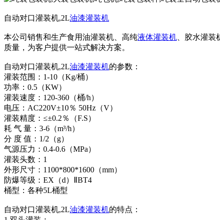
自动对口灌装机,2L
油漆灌装机
本公司销售和生产食用油灌装机、高纯
液体灌装机
、胶水灌装
质量，为客户提供一站式解决方案。
自动对口灌装机,2L
油漆灌装机
的参数：
灌装范围：1-10（Kg/桶）
功率：0.5（KW）
灌装速度：120-360（桶/h）
电压：AC220V±10％ 50Hz（V）
灌装精度：≤±0.2％（F.S）
耗 气 量：3-6（m³/h）
分 度 值：1/2（g）
气源压力：0.4-0.6（MPa）
灌装头数：1
外形尺寸：1100*800*1600（mm）
防爆等级：EX（d）ⅡBT4
桶型：各种5L桶型
自动对口灌装机,2L
油漆灌装机
的特点：
1.双头灌装；