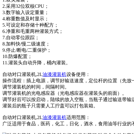
2.采用32位双核CPU；
3.数字输入设定重量；
4.称重数值及时显示；
5.可设定和存储十种配方；
6.净重和毛重两种灌装方式；
7.自动零位跟踪；
8.加料快/慢二级速度；
9.停止/断电/二重保护；
10.防爆配置；
11.灌装头自动升降，桶内灌装。
自动对口灌装机,2L
油漆灌装机
设备使用：
操作流程：插上电源，调节好输送速度，定位杆的位置（先放
调节灌装机的时间，间隔时间。
调节灌装机的光电感应器（光电感应器在灌装头的前面）。
调节好后可以按启动，陆续的放入空瓶，当瓶子通过输送带输
灌装后的瓶子只需要人工拧盖可以打包装箱。
自动对口灌装机,2L
油漆灌装机
适用范围：
广泛适用于食品，医药，化工，日化，酒水，食用油等行业的