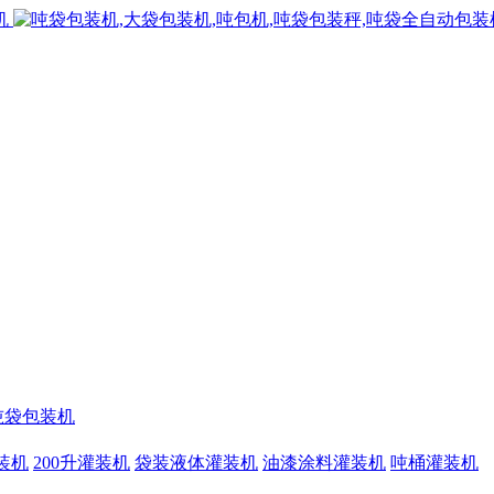
吨袋包装机
灌装机
200升灌装机
袋装液体灌装机
油漆涂料灌装机
吨桶灌装机