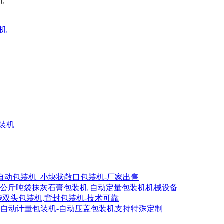
装机
灌装机
全自动包装机_小块状敞口包装机-厂家出售
00公斤吨袋抹灰石膏包装机 自动定量包装机机械设备
吨袋双头包装机,背封包装机-技术可靠
斤自动计量包装机-自动压盖包装机支持特殊定制