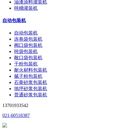
油漆涂料灌装机
吨桶灌装机
自动包装机
自动包装机
连卷袋包装机
阀口袋包装机
吨袋包装机
敞口袋包装机
干粉包装机
耐火材料包装机
腻子粉包装机
石膏砂浆包装机
地坪砂浆包装机
普通砂浆包装机
13701933542
021-60518387