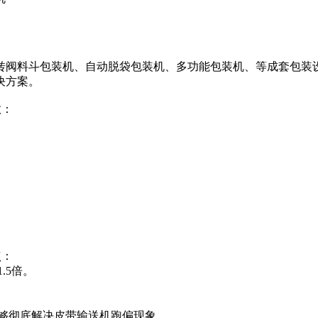
转阀料斗包装机、自动脱袋包装机、多功能包装机、等成套包装
决方案。
数：
点：
.5倍。
能够彻底解决皮带输送机跑偏现象。