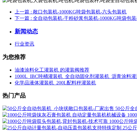
上一篇
: 敞口包装机-1000KG吨袋包装机-六头包装机
下一篇
: 全自动包装机-干粉砂浆包装机-1000KG吨袋包
新闻动态
行业资讯
为您推荐
油漆涂料化工灌装机 的灌装阀推荐
1000L_IBC吨桶灌装机_全自动固化剂灌装机_沥青涂料
化学品液体灌装机_200L配料秤灌装机
热门产品
50公斤
10
1000公斤
25公