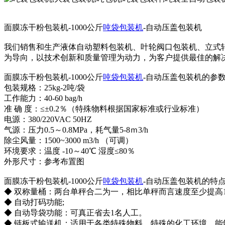
面膜冻干粉包装机-1000公斤
吨袋包装机
-自动压盖包装机
我们销售和生产液体自动塑料包装机、叶轮阀口包装机、立式
为导向，以技术创新和质量管理为动力，为客户提供最佳的解
面膜冻干粉包装机-1000公斤
吨袋包装机
-自动压盖包装机的参
包装规格：25kg-2吨/袋
工作能力：40-60 bag/h
准 确 度：≤±0.2％（特殊物料根据国家标准或行业标准）
电源：380/220VAC 50HZ
气源：压力0.5～0.8MPa，耗气量5-8ｍ3/h
除尘风量：1500~3000 m3/h （可调）
环境要求：温度 -10～40℃ 湿度≤80％
外形尺寸：参考布置图
面膜冻干粉包装机-1000公斤
吨袋包装机
-自动压盖包装机的特
◆ 双称量桶：两台单秤合二为一，相比单秤而言速度至少提高1
◆ 自动打码功能;
◆ 自动导袋功能：可真正省去1名人工。
◆ 链板式输送机：适用于各类特殊物料，特殊的化工环境。