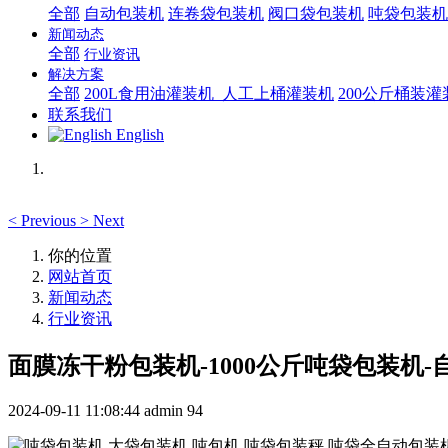
全部
自动包装机
连卷袋包装机
阀口袋包装机
吨袋包装机
新闻动态
全部
行业资讯
解决方案
全部
200L食用油灌装机_人工上桶灌装机
200公斤桶装
联系我们
English
<
Previous
>
Next
你的位置
网站首页
新闻动态
行业资讯
面膜冻干粉包装机-1000公斤吨袋包装机
2024-09-11 11:08:44
admin
94