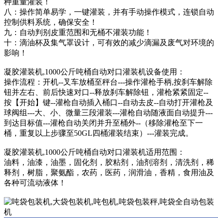
种重量灌装！
八：操作简单易学，一键灌装，并有手动操作模式，连锁自动
控制供料系统，确保安全！
九：自动判别皮重范围和无桶不灌装功能！
十：滴油杯及集气罩设计，可有效的减少滴漏及废气对环境的
影响！
凝胶灌装机,1000公斤吨桶自动对口灌装机设备使用：
操作流程：开机--叉车放桶至秤台---操作灌枪手柄,按刹车解除
钮并左右、前后快速对口--释放刹车解除钮，灌枪紧紧固定--
按【开始】键--灌枪自动插入桶口--自动去皮--自动打开灌枪及
球阀组---大、小、微量三段灌装---灌枪自动随液面自动提升---
到达目标值---灌枪自动关闭并升至桶外--（移除灌枪至下一
桶，重复以上步骤至50GL四桶灌装结束）---灌装完成。
凝胶灌装机,1000公斤吨桶自动对口灌装机适用范围：
油料，油漆，油墨，固化剂，胶粘剂，油剂溶剂，清洗剂，稀
释剂，树脂，聚氨酯，农药，医药，润滑油，香精，食用油及
各种可流动液体！