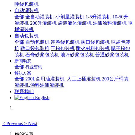
吨袋包装机
自动灌装机
全部
全自动灌装机
小剂量灌装机
1-5升灌装机
10-50升
灌装机
200升灌装机
袋装液体灌装机
油漆涂料灌装机
吨
桶灌装机
自动包装机
全部
自动包装机
连卷袋包装机
阀口袋包装机
吨袋包装
机
敞口袋包装机
干粉包装机
耐火材料包装机
腻子粉包
装机
石膏砂浆包装机
地坪砂浆包装机
普通砂浆包装机
新闻动态
全部
行业资讯
解决方案
全部
200L食用油灌装机_人工上桶灌装机
200公斤桶装
灌装机,涂料油漆灌装机
联系我们
English
<
Previous
>
Next
你的位置