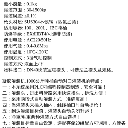
·最小感量：0.1kg
·灌装范围：30-1500kg
·灌装误差: ≤0.1%
·枪头材质: SUS304不锈钢（四氟乙烯）
·适用容器: 100、200L、IBC吨桶
·防爆等级：EXdIIBT4(可选非防爆)
·使用电源：AC220/50Hz
·使用气源：0.4-0.8Mpa
·使用温度：10℃-120℃
·控制方式：3挡气动控制
·灌装方式: 液面上/下
·物料接口：DN40快装宝塔接头，可选法兰接头及规格。
凝胶灌装机,1000公斤吨桶自动对口灌装机的特点：
一：本系统采用PLC可编程控制器制造，安全可靠！
二：灌装头，进出料管路采用快速接头，拆洗方便！
三：采用两段式自动灌装方式，准确度高！
四：当灌装头未插入桶内，触碰桶口时自动提枪！
五：到达灌装目标值，灌装头自动关闭升起！
六：净重/毛重两种灌装方式自由选择！
七：灌装目标量自由设定，选配存储20组配方可调用，方便各