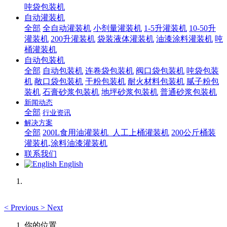
吨袋包装机
自动灌装机
全部
全自动灌装机
小剂量灌装机
1-5升灌装机
10-50升
灌装机
200升灌装机
袋装液体灌装机
油漆涂料灌装机
吨
桶灌装机
自动包装机
全部
自动包装机
连卷袋包装机
阀口袋包装机
吨袋包装
机
敞口袋包装机
干粉包装机
耐火材料包装机
腻子粉包
装机
石膏砂浆包装机
地坪砂浆包装机
普通砂浆包装机
新闻动态
全部
行业资讯
解决方案
全部
200L食用油灌装机_人工上桶灌装机
200公斤桶装
灌装机,涂料油漆灌装机
联系我们
English
<
Previous
>
Next
你的位置