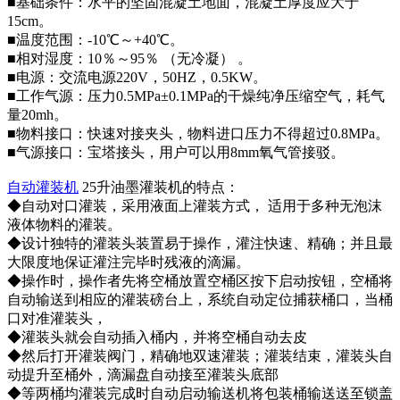
■基础条件：水平的坚固混凝土地面，混凝土厚度应大于
15cm。
■温度范围：-10℃～+40℃。
■相对湿度：10％～95％ （无冷凝） 。
■电源：交流电源220V，50HZ，0.5KW。
■工作气源：压力0.5MPa±0.1MPa的干燥纯净压缩空气，耗气
量20mh。
■物料接口：快速对接夹头，物料进口压力不得超过0.8MPa。
■气源接口：宝塔接头，用户可以用8mm氧气管接驳。
自动灌装机
25升油墨灌装机的特点：
◆自动对口灌装，采用液面上灌装方式， 适用于多种无泡沫
液体物料的灌装。
◆设计独特的灌装头装置易于操作，灌注快速、精确；并且最
大限度地保证灌注完毕时残液的滴漏。
◆操作时，操作者先将空桶放置空桶区按下启动按钮，空桶将
自动输送到相应的灌装磅台上，系统自动定位捕获桶口，当桶
口对准灌装头，
◆灌装头就会自动插入桶内，并将空桶自动去皮
◆然后打开灌装阀门，精确地双速灌装；灌装结束，灌装头自
动提升至桶外，滴漏盘自动接至灌装头底部
◆等两桶均灌装完成时自动启动输送机将包装桶输送送至锁盖