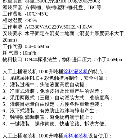
称重装置: 称重1500L,分度值d:100g/200g/500g
灌装容器: 方/圆桶、铁桶/塑料桶/托盘、IBC等
工作温度: -10℃~45℃
相对湿度: <95%
工作电源: AC380V/AC220V,50HZ,<1.0kW
安装要求: 水平固定在混凝土地面（混凝土厚度要求大于
20mm）
工作气源: 0.4~0.6Mpa
耗 气量 : 10m³/h
物料接口: DN40标准法兰，物料进口压力：小于0.6Mpa
人工上桶灌装机 1000升吨桶
涂料灌装机
的特点：
1、系统采用PLC＋彩色触措屏制作，安全可靠；
2、灌装过程中，头随液面高度自动提；
3、净重式灌装，免除皮得及比重产生的误差；
4、采用两段式（三段）自动灌装方式，准确度高；
5、灌装目标量自由设定，方便各种重量包装；
6、液下式灌装，有效防止泡沫与静电产生；
7、独特防滴漏装置，避免物料滴于桶上；
8、一键灌装、操作简便、快速管路、拆洗方便。
人工上桶灌装机 1000升吨桶
涂料灌装机
设备使用：