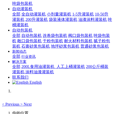
吨袋包装机
自动灌装机
全部
全自动灌装机
小剂量灌装机
1-5升灌装机
10-50升
灌装机
200升灌装机
袋装液体灌装机
油漆涂料灌装机
吨
桶灌装机
自动包装机
全部
自动包装机
连卷袋包装机
阀口袋包装机
吨袋包装
机
敞口袋包装机
干粉包装机
耐火材料包装机
腻子粉包
装机
石膏砂浆包装机
地坪砂浆包装机
普通砂浆包装机
新闻动态
全部
行业资讯
解决方案
全部
200L食用油灌装机_人工上桶灌装机
200公斤桶装
灌装机,涂料油漆灌装机
联系我们
English
<
Previous
>
Next
你的位置