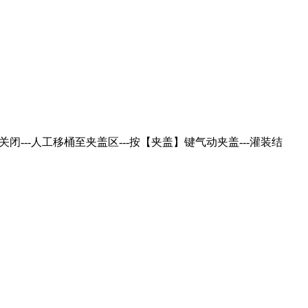
闭---人工移桶至夹盖区---按【夹盖】键气动夹盖---灌装结