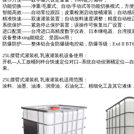
功能切换——净重/毛重式、自动/手动式等功能切换模式，方
智能高效——自动零位跟踪；皮重检测启动放桶灌装；自动感
精准快速——双速灌装装置；自动放料速度调整；精度自动校
系统保护——紧急停止保护装置；误操作可恢复出厂设置；
进口配置——台湾进口高精度数字仪表、日本继电器、台湾摸
设备整体xing能稳定、坚固nai用；
防爆防护——整体铝合金防爆级电控箱，防爆等级：Exd II BT
25L摆臂式灌装机 乳液灌装机设备使用：
开机---人工放桶到秤台快速定位对口--系统自动侦测桶定位---
束。
25L摆臂式灌装机 乳液灌装机适用范围：
涂料、油墨、油漆、润滑油、石油化工、精细化工及其它液体