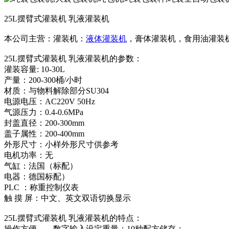
25L摆臂式灌装机 乳液灌装机
本公司主营：灌装机：
液体灌装机
，膏体灌装机，食用油灌装
25L摆臂式灌装机 乳液灌装机的参数：
灌装容量: 10-30L
产量：200-300桶/小时
材质：与物料解除部分SU304
电源电压：AC220V 50Hz
气源压力：0.4-0.6MPa
封盖直径：200-300mm
盖子属性：200-400mm
外形尺寸：小样外形尺寸供参考
电机功率：无
气缸：法国（标配）
电器：德国标配）
PLC ：称重控制仪表
触 摸 屏：中文、英文双语切换显示
25L摆臂式灌装机 乳液灌装机的特点：
操作方便——数字输入设定重量；10种配方储存；