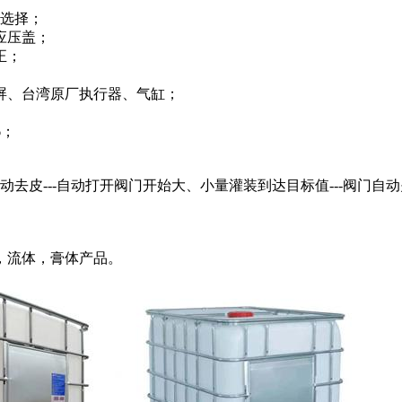
便选择；
应压盖；
正；
屏、台湾原厂执行器、气缸；
6；
自动去皮---自动打开阀门开始大、小量灌装到达目标值---阀门自动关
，流体，膏体产品。