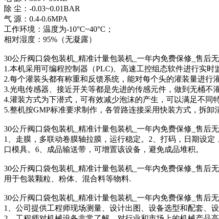
除 尘：-0.03~0.01BAR
气 源：0.4-0.6MPA
工作环境：温度为-10°C~40°C；
相对湿度：95%（无凝露）
30公斤阀口袋 包装机_精准计量 包装机_一年内免费保修_售后
1.本机采用可编程控制器（PLC)、高速工控组态软件进行实
2.每个灌装头都有称重和反馈系统，能对每个头的灌装量进行
3.光电传感器、接近开关等都是先进的传感元件，做到无桶不
4.灌装方式为下潜式，可有效减少泡沫的产生，可以满足不同
5.整机按GMP标准要求制作，各管路连接采用快装方式，拆
30公斤阀口袋 包装机_精准计量 包装机_一年内免费保修_售后
1、走膜，多联动卷膜轴拉膜，运行稳定。2、打码，日期设定
口模具。6、成品输送带，可增置该设备，避免成品堆积。
30公斤阀口袋 包装机_精准计量 包装机_一年内免费保修_售后
用于包装颗粒、粉体、混合料等物料.
30公斤阀口袋 包装机_精准计量 包装机_一年内免费保修_售后
1、公司提供工程师现场测量、设计出图、设备选型和配套、
2、工程师对机械设备非常了解，对行业和市场上的机械产品