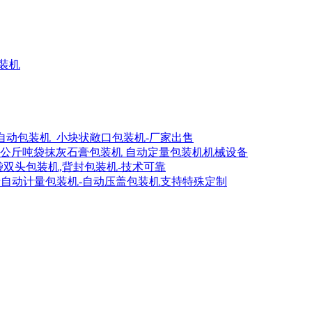
灌装机
全自动包装机_小块状敞口包装机-厂家出售
00公斤吨袋抹灰石膏包装机 自动定量包装机机械设备
吨袋双头包装机,背封包装机-技术可靠
斤自动计量包装机-自动压盖包装机支持特殊定制