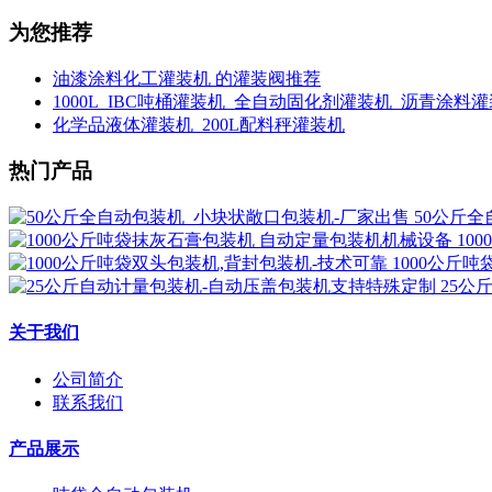
为您推荐
油漆涂料化工灌装机 的灌装阀推荐
1000L_IBC吨桶灌装机_全自动固化剂灌装机_沥青涂料
化学品液体灌装机_200L配料秤灌装机
热门产品
50公斤
10
1000公斤
25公
关于我们
公司简介
联系我们
产品展示