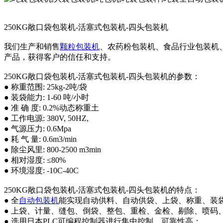
250KG敞口袋包装机-活塞式包装机-四头包装机
我们生产和销售
颗粒包装机
、农药粉包装机、食品行业包装机
产品，获得客户的信任和支持。
250KG敞口袋包装机-活塞式包装机-四头包装机的参数：
● 称重范围: 25kg-2吨/袋
● 装袋能力: 1-60 吨/小时
● 准 确 度: 0.2%动态称重土
● 工作电源: 380V, 50HZ,
● 气源压力: 0.6Mpa
● 耗 气 量: 0.6m3/min
● 除尘风里: 800-2500 m3min
● 相对湿度: ≤80%
● 环境湿度: -10C-40C
250KG敞口袋包装机-活塞式包装机-四头包装机的特点：
● 全
自动包装机
能实现自动供料、自动供袋、上袋、称重、装
● 上袋、计量、缝包、倒袋、整包、重检、金检、剔除、喷码
● 选用日本PLC可编程控制器进行集中控制，可靠性高；