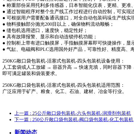
● 称重部份采用托利多传感器，日本智能化仪表，更精、更准
● 通过智能程序对整个生产线工作过程进行自动控制，可实现
● 可根据用户需要配备通讯接口，对全自动包装码垛生产线实
● 物料接触部分抛光200目以上，确保物料流动顺畅；
● 缝包机选用进口，速度快，稳定性好；
● 具有故障报警、显示和自动连锁停机功能；
● 控制柜上带有进口触摸屏，手指触摸屏幕即可快捷操作，显
● 气缸、电磁阀和PLC选用国外好产品，可靠性好、精度高、
250KG敞口袋包装机-活塞式包装机-四头包装机设备使用：
人工套袋或人工放罐 → 容器升高 → 快速充填，同时容器下降
即可满足罐装和袋装要求。
250KG敞口袋包装机-活塞式包装机-四头包装机适用范围：
广泛应用于矿产、粮食、化工、石油、建材、冶金等行业。
上一篇
: 25公斤敞口袋包装机-六头包装机-润滑剂包装机
下一篇
: 250公斤敞口袋包装机-阀口袋包装机-化工包装机
新闻动态