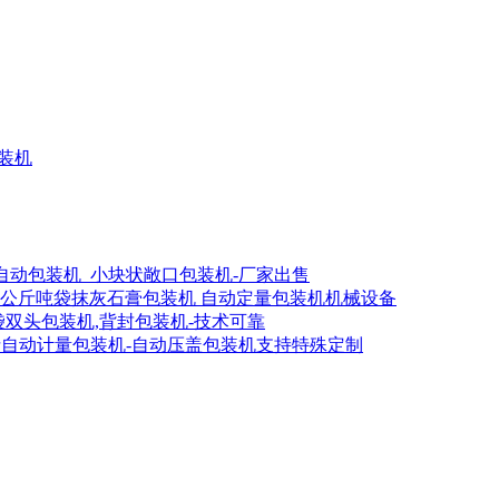
灌装机
全自动包装机_小块状敞口包装机-厂家出售
00公斤吨袋抹灰石膏包装机 自动定量包装机机械设备
吨袋双头包装机,背封包装机-技术可靠
斤自动计量包装机-自动压盖包装机支持特殊定制