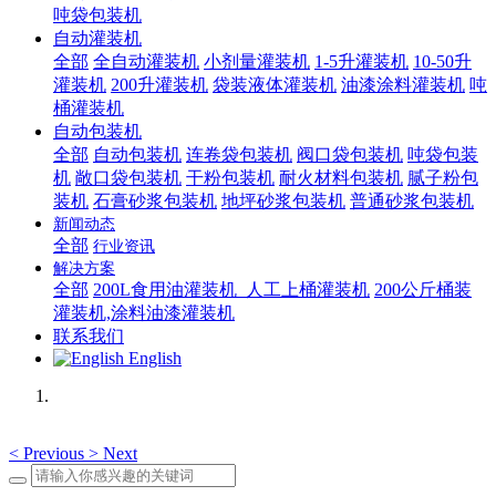
吨袋包装机
自动灌装机
全部
全自动灌装机
小剂量灌装机
1-5升灌装机
10-50升
灌装机
200升灌装机
袋装液体灌装机
油漆涂料灌装机
吨
桶灌装机
自动包装机
全部
自动包装机
连卷袋包装机
阀口袋包装机
吨袋包装
机
敞口袋包装机
干粉包装机
耐火材料包装机
腻子粉包
装机
石膏砂浆包装机
地坪砂浆包装机
普通砂浆包装机
新闻动态
全部
行业资讯
解决方案
全部
200L食用油灌装机_人工上桶灌装机
200公斤桶装
灌装机,涂料油漆灌装机
联系我们
English
<
Previous
>
Next