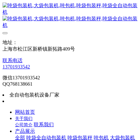
地址：
上海市松江区新桥镇新拓路409号
联系电话
13701933542
微信13701933542
QQ768138661
全自动包装机设备厂家
网站首页
关于我们
联系我们
公司简介
产品展示
全部
吨袋全自动包装机
吨袋包装秤
吨包机
大袋包装机