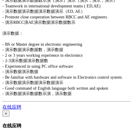
- 演示数据演示数据数示演（演示）演示（演示；演示；演示）
- Teamwork in international development teams ( ED,AE)
- 演示数据演示数据演示数据演示（ED, AE）
- Promote close cooperation between RBCC and AE engineers.
- 演示RBCC演AE演示数据演示数据数示
演示数据：
- BS or Master degree in electronic engineering
- 演示数据演示数据数，演示数据
- 2 or 3 years working experience in electronics
- 2-3演示数据演示数据数
- Experienced in using PC office software
- 演示数据演示数据
- Be familiar with hardware and software in Electronics control system.
- 演示数据演示数据演示数据演示
- Good command of English language both written and spoken
- 演示数据演示数据数示演，演示数据
在线应聘
×
在线应聘