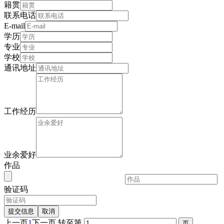
籍贯
联系电话
E-mail
学历
专业
学校
通讯地址
工作经历
业余爱好
作品
验证码
提交信息
取消
上一页
1
下一页
转至第