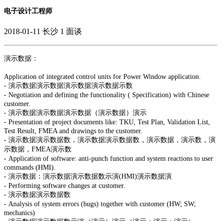
电子设计工程师
2018-01-11
长沙
1
面谈
演示数据：
Application of integrated control units for Power Window application.
- 演示数据演示数据演示数据演示数据示数
- Negotiation and defining the functionality ( Specification) with Chinese
customer.
- 演示数据演示数据演示数据（演示数据）演示
- Presentation of project documents like: TKU, Test Plan, Validation List,
Test Result, FMEA and drawings to the customer.
- 演示数据演示数据数，演示数据演示数据数，演示数据，演示数，演
示数据，FMEA演示数
- Application of software: anti-punch function and system reactions to user
commands (HMI).
- 演示数据：演示数据演示数据数示演(HMI)演示数据演
- Performing software changes at customer.
- 演示数据演示数据数
- Analysis of system errors (bugs) together with customer (HW; SW;
mechanics)