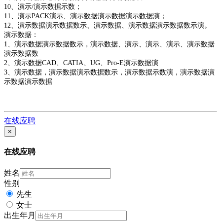
10、演示/演示数据示数；
11、演示PACK演示、演示数据演示数据演示数据演；
12、演示数据演示数据数示、演示数据、演示数据演示数据数示演。
演示数据：
1、演示数据演示数据数示，演示数据、演示、演示、演示、演示数据
演示数据数
2、演示数据CAD、CATIA、UG、Pro-E演示数据演
3、演示数据，演示数据演示数据数示，演示数据示数演，演示数据演
示数据演示数据
在线应聘
×
在线应聘
姓名
性别
先生
女士
出生年月