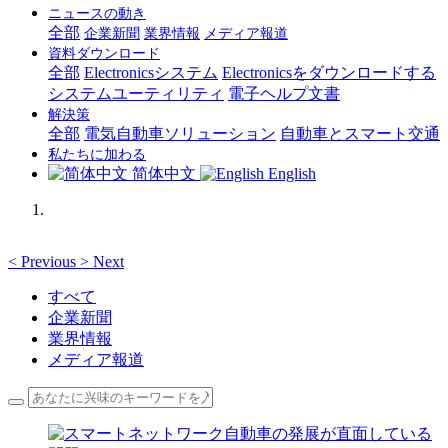
ニュースの動き
全部
企業新聞
業界情報
メディア報道
資料ダウンロード
全部
Electronicsシステム
Electronicsをダウンロードする
システムユーティリティ
電子ヘルプ文書
解決策
全部
電気自動車ソリューション
自動車とスマート交通
私たちに加わる
简体中文
English
<
Previous
>
Next
すべて
企業新聞
業界情報
メディア報道