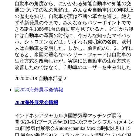
自動車の角度から、にかかわる知能自動車や知能の交
通についての私の見解は、みんな今自動車は100年以上
の歴史を知り、自動車が実は不断の革命を通じ、絶え
ず革新発展の今まで、みんなからパワーポイントでで
きる誕生1886年1台の自動車を見ていると、どこから後
には自動車の革新の时代に、今みんな知ったマイバッ
ハ、シトロエンなどは、いずれも発明家の名前、欧州
人は自動車を発明した。しかし、前世紀の1、2、3年に
なると、米国の著名なヘンリー・フォードは自動車の
生産方式を改善したが、実際には自動車の生産方式を
改善したのではなく、自動車のユーザーを生み出した
2020-05-18
自動車部品
2
2020海外展示会情報
インドネシアジャカルタ国際気摩マッチング展時
間:3/29-4/1;ブース番号:D1C2-10;フランクフルト(メキシ
コ)国際気付展示会Automechanika Mexico時間:4月13-15
日;屋台の番号:3915; フランクフルト博覧会(ドバイ)国