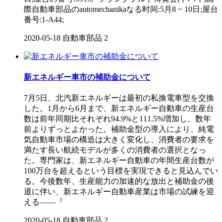
際自動車部品のautomechanikaなる时间:5月8 ~ 10日;屋台
番号:1-A44;
2020-05-18
自動車部品
2
新エネルギー車市の補助金について
7月5日、北汽新エネルギーは最初の私換電車型を交換
した。1月から6月まで、新エネルギー自動車の生産台
数は前年同期比それぞれ94.9%と111.5%増加し、数年
前よりずっとよかった。補助金型の導入により、純電
気自動車市場の構造は大きく変化し、消費者の要求を
満たす長い航続モデルが多くの消費者の選択となっ
た。専門家は、新エネルギー自動車の年間生産台数が
100万台を超えるという目標を実現できると見込んでい
る。今後数年、生産能力の加速的な放出と補助金の後
退に伴い、新エネルギー自動車産業は市場の試練を迎
える——『
2020-05-18
自動車部品
2