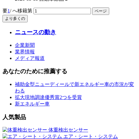
要
1
/
へ移籍第
より多くの
ニュースの動き
企業新聞
業界情報
メディア報道
あなたのために推薦する
補助金型ニューディールで新エネルギー車の市況が変
わる
拡大現地調達優秀賞2つを受賞
新エネルギー車
人気製品
体重検出センサー
エア・シート・システム