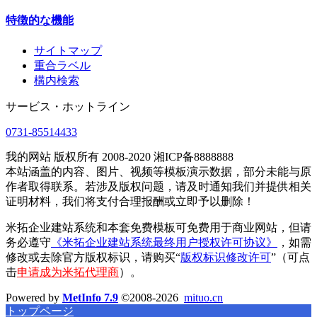
特徴的な機能
サイトマップ
重合ラベル
構内検索
サービス・ホットライン
0731-85514433
我的网站 版权所有 2008-2020 湘ICP备8888888
本站涵盖的内容、图片、视频等模板演示数据，部分未能与原
作者取得联系。若涉及版权问题，请及时通知我们并提供相关
证明材料，我们将支付合理报酬或立即予以删除！
米拓企业建站系统和本套免费模板可免费用于商业网站，但请
务必遵守
《米拓企业建站系统最终用户授权许可协议》
，如需
修改或去除官方版权标识，请购买“
版权标识修改许可
”（可点
击
申请成为米拓代理商
）。
Powered by
MetInfo 7.9
©2008-2026
mituo.cn
トップページ