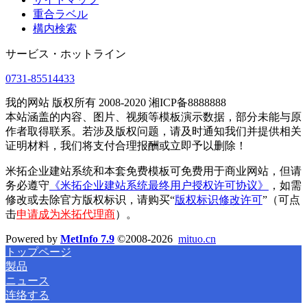
重合ラベル
構内検索
サービス・ホットライン
0731-85514433
我的网站 版权所有 2008-2020 湘ICP备8888888
本站涵盖的内容、图片、视频等模板演示数据，部分未能与原
作者取得联系。若涉及版权问题，请及时通知我们并提供相关
证明材料，我们将支付合理报酬或立即予以删除！
米拓企业建站系统和本套免费模板可免费用于商业网站，但请
务必遵守
《米拓企业建站系统最终用户授权许可协议》
，如需
修改或去除官方版权标识，请购买“
版权标识修改许可
”（可点
击
申请成为米拓代理商
）。
Powered by
MetInfo 7.9
©2008-2026
mituo.cn
トップページ
製品
ニュース
连络する