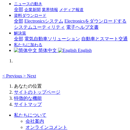
ニュースの動き
全部
企業新聞
業界情報
メディア報道
資料ダウンロード
全部
Electronicsシステム
Electronicsをダウンロードする
システムユーティリティ
電子ヘルプ文書
解決策
全部
電気自動車ソリューション
自動車とスマート交通
私たちに加わる
简体中文
English
<
Previous
>
Next
あなたの位置
サイトのトップページ
特徴的な機能
サイトマップ
私たちについて
会社案内
オンラインコメント