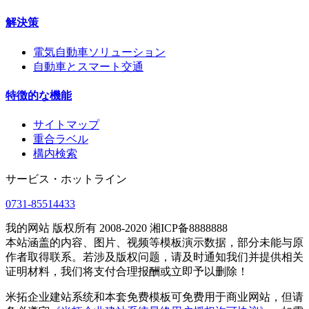
解決策
電気自動車ソリューション
自動車とスマート交通
特徴的な機能
サイトマップ
重合ラベル
構内検索
サービス・ホットライン
0731-85514433
我的网站 版权所有 2008-2020 湘ICP备8888888
本站涵盖的内容、图片、视频等模板演示数据，部分未能与原
作者取得联系。若涉及版权问题，请及时通知我们并提供相关
证明材料，我们将支付合理报酬或立即予以删除！
米拓企业建站系统和本套免费模板可免费用于商业网站，但请