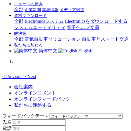
ニュースの動き
全部
企業新聞
業界情報
メディア報道
資料ダウンロード
全部
Electronicsシステム
Electronicsをダウンロードする
システムユーティリティ
電子ヘルプ文書
解決策
全部
電気自動車ソリューション
自動車とスマート交通
私たちに加わる
简体中文
English
<
Previous
>
Next
会社案内
オンラインコメント
オンラインフィードバック
私たちに連絡する
フィードバックテーマ
氏名
電話