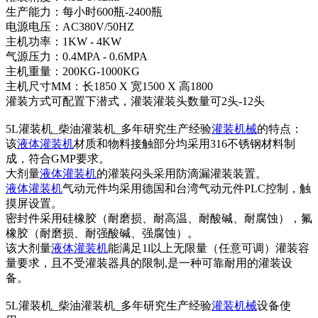
生产能力：每小时600瓶-2400瓶
电源电压：AC380V/50HZ
主机功率：1KW - 4KW
气源压力：0.4MPA - 0.6MPA
主机重量：200KG-1000KG
主机尺寸MM：长1850 X 宽1500 X 高1800
灌装方式可配置下潜式，灌装灌装头数量可2头-12头
5L灌装机_柴油灌装机_多年研究生产经验
灌装机械
的特点：
该
液体灌装机
材质和物料接触部分均采用316不锈钢材料制
成，符合GMP要求。
大剂量
液体灌装机
的灌装闷头采用防滴漏灌装装置。
液体灌装机
气动元件均采用德国和台湾气动元件PLC控制，触
摸屏设置。
密封件采用硅橡胶（耐磨损、耐高温、耐酸碱、耐腐蚀），氟
橡胶（耐磨损、耐强酸碱、强腐蚀）。
该大剂量
液体灌装机
能满足1l以上无限量（任意可调）灌装容
量要求，且不受灌装器具的限制,是一种可靠耐用的灌装设
备。
5L灌装机_柴油灌装机_多年研究生产经验
灌装机械
设备使