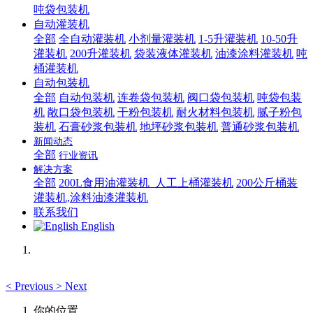
吨袋包装机
自动灌装机
全部
全自动灌装机
小剂量灌装机
1-5升灌装机
10-50升
灌装机
200升灌装机
袋装液体灌装机
油漆涂料灌装机
吨
桶灌装机
自动包装机
全部
自动包装机
连卷袋包装机
阀口袋包装机
吨袋包装
机
敞口袋包装机
干粉包装机
耐火材料包装机
腻子粉包
装机
石膏砂浆包装机
地坪砂浆包装机
普通砂浆包装机
新闻动态
全部
行业资讯
解决方案
全部
200L食用油灌装机_人工上桶灌装机
200公斤桶装
灌装机,涂料油漆灌装机
联系我们
English
<
Previous
>
Next
你的位置