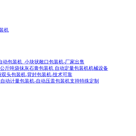
灌装机
全自动包装机_小块状敞口包装机-厂家出售
00公斤吨袋抹灰石膏包装机 自动定量包装机机械设备
吨袋双头包装机,背封包装机-技术可靠
斤自动计量包装机-自动压盖包装机支持特殊定制