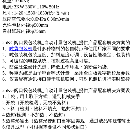
机重: 1000Kg
电源: 3KW 380V ±10% 50Hz
尺寸: 1420×1530×1830(长×宽×高)
压缩空气要求:0.6MPa 0.36m3/min
允许包材外径:φ500mm
卷材纸芯内径:φ75mm
25KG阀口袋包装机_自动计量包装机_提供产品配套解决方案
1、
吨袋包装机
是针多种物料的各自特点和使用厂家不同的要求
2、吨包装机包装速度、加料速度可调，设备性能稳定，包装
3、可编程的电控系统，控制过程高度可靠。
4、防尘除尘设计先进，降低工作环境下的粉尘污染。
5、称重系统是由子秤台秤式计量，采用全面板数字调校及参
6、仪表配有通讯接口便于联机联网，可对包装机进行实时监
25KG阀口袋包装机_自动计量包装机_提供产品配套解决方案
1.上袋，用上取下方式，送到机械夹手
2.开袋（开袋检测，无袋不落料）
3.下料（检测：物料不填充、热封不封口）
4.热封(检测：不加热，不热封）
5.热整形输出（热整形使封口更牢固美观，通过成品输送带输
6.模具成型（可根据需要做不同形状封口）