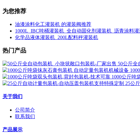
为您推荐
油漆涂料化工灌装机 的灌装阀推荐
1000L_IBC吨桶灌装机_全自动固化剂灌装机_沥青涂料
化学品液体灌装机_200L配料秤灌装机
热门产品
50公斤
10
1000公斤
25公
关于我们
公司简介
联系我们
产品展示