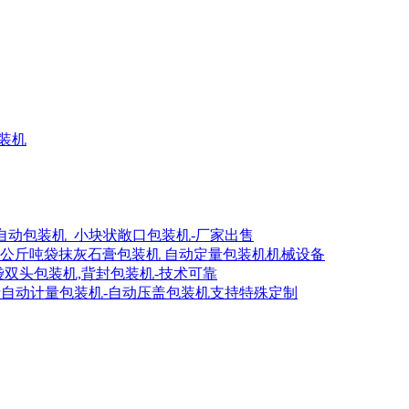
灌装机
全自动包装机_小块状敞口包装机-厂家出售
00公斤吨袋抹灰石膏包装机 自动定量包装机机械设备
吨袋双头包装机,背封包装机-技术可靠
斤自动计量包装机-自动压盖包装机支持特殊定制