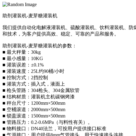
助剂灌装机-麦芽糖灌装机
我们提供自动化电解液灌装机、硫酸灌装机、饮料灌装机、防
和技术，为客户提供高效、稳定、可靠的产品和服务。
助剂灌装机-麦芽糖灌装机的参数：
■ 最大秤量：30kg
■ 最小感量：10KG
■ 灌装误差：±0.1%
■ 灌装速度：25L约90桶/小时
■ 控制方式：2挡控制
■ 灌装方式：插入式，液面上
■ 枪头管路：304枪头、304金属软管
■ 结构材质：灌装机主机碳钢烤漆
■ 秤台尺寸：1200mm×500mm
■ 空桶滚道：2000mm×500mm
■ 锁盖滚道：1500mm×500mm
■ 管路压力：0.2-0.6MPa（与料性有关）。
■ 物料接口：DN40法兰，可按用户提供接口标准
■ 气源接口：用户提供8mm气管接头，用于快速接头连接