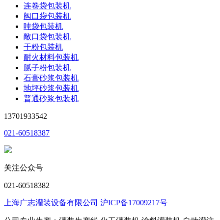
连卷袋包装机
阀口袋包装机
吨袋包装机
敞口袋包装机
干粉包装机
耐火材料包装机
腻子粉包装机
石膏砂浆包装机
地坪砂浆包装机
普通砂浆包装机
13701933542
021-60518387
关注公众号
021-60518382
上海广志灌装设备有限公司 沪ICP备17009217号