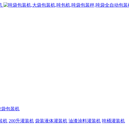
吨袋包装机
灌装机
200升灌装机
袋装液体灌装机
油漆涂料灌装机
吨桶灌装机