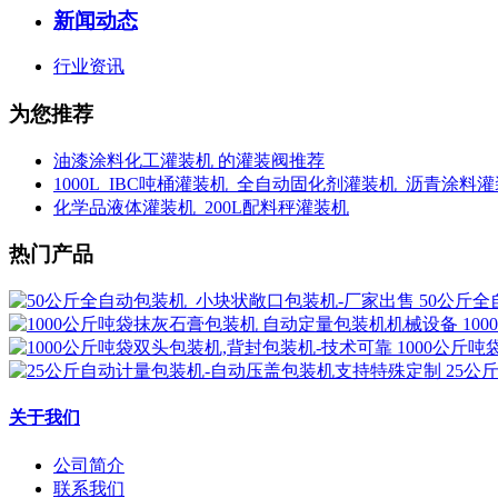
新闻动态
行业资讯
为您推荐
油漆涂料化工灌装机 的灌装阀推荐
1000L_IBC吨桶灌装机_全自动固化剂灌装机_沥青涂料
化学品液体灌装机_200L配料秤灌装机
热门产品
50公斤
10
1000公斤
25公
关于我们
公司简介
联系我们