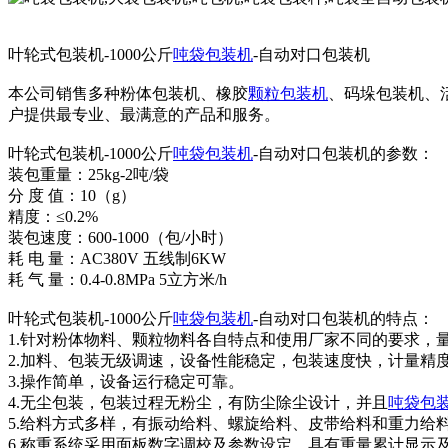
叶轮式包装机-1000公斤
吨袋包装机
-自动对口包装机
本公司销售多种粉体包装机、橡胶
颗粒包装机
、码垛包装机、
户提供最专业、最满意的产品和服务。
叶轮式包装机-1000公斤
吨袋包装机
-自动对口包装机的参数：
装包重量：25kg-2吨/袋
分 度 值：10（g）
精度：≤0.2%
装包速度：600-1000（包/小时）
耗 电 量：AC380V 五线制6KW
耗 气 量：0.4-0.8MPa 5立方米/h
叶轮式包装机-1000公斤
吨袋包装机
-自动对口包装机的特点：
1.针对粉体物料、颗粒物料各自特点和使用厂家不同的要求，
2.加料、包装无级调速，设备性能稳定，包装速度快，计量精
3.操作简单，设备运行稳定可靠。
4.无尘包装，包装过程无粉尘，有防尘除尘设计，并且
吨袋包
5.给料方式多样，有振动给料、螺旋给料、皮带给料和重力给
6.称重系统采用面板数字调校及参数设定，具有重量累计显示