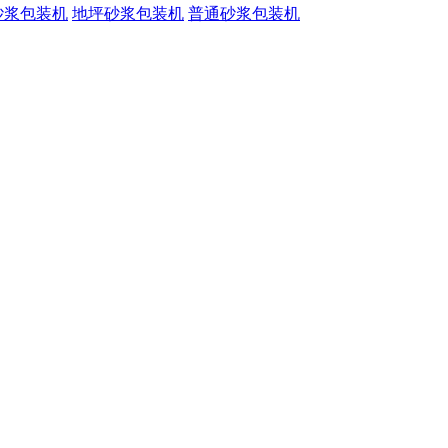
砂浆包装机
地坪砂浆包装机
普通砂浆包装机