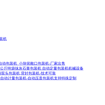
灌装机
全自动包装机_小块状敞口包装机-厂家出售
00公斤吨袋抹灰石膏包装机 自动定量包装机机械设备
吨袋双头包装机,背封包装机-技术可靠
斤自动计量包装机-自动压盖包装机支持特殊定制