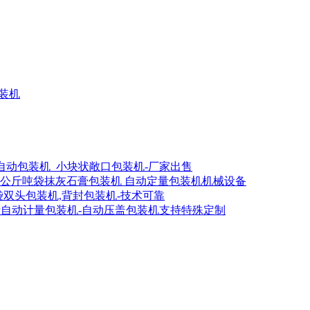
灌装机
全自动包装机_小块状敞口包装机-厂家出售
00公斤吨袋抹灰石膏包装机 自动定量包装机机械设备
吨袋双头包装机,背封包装机-技术可靠
斤自动计量包装机-自动压盖包装机支持特殊定制