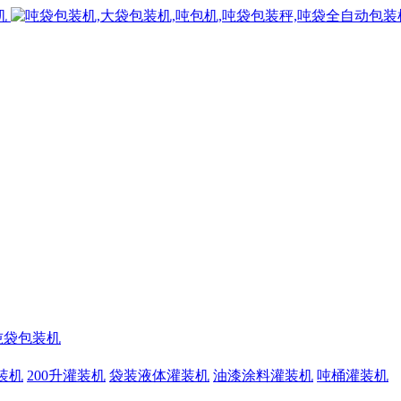
吨袋包装机
灌装机
200升灌装机
袋装液体灌装机
油漆涂料灌装机
吨桶灌装机