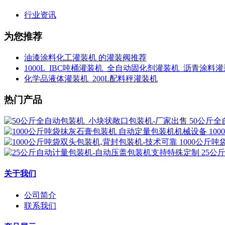
行业资讯
为您推荐
油漆涂料化工灌装机 的灌装阀推荐
1000L_IBC吨桶灌装机_全自动固化剂灌装机_沥青涂料
化学品液体灌装机_200L配料秤灌装机
热门产品
50公斤
10
1000公斤
25公
关于我们
公司简介
联系我们