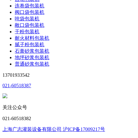
连卷袋包装机
阀口袋包装机
吨袋包装机
敞口袋包装机
干粉包装机
耐火材料包装机
腻子粉包装机
石膏砂浆包装机
地坪砂浆包装机
普通砂浆包装机
13701933542
021-60518387
关注公众号
021-60518382
上海广志灌装设备有限公司 沪ICP备17009217号