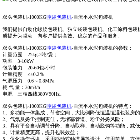
双头包装机-1000KG
吨袋包装机
-自流平水泥包装机
我们提供自动化螺旋包装机、独立袋装包装机、化工涂料包装
质提升为驱动，向客户提供高效、稳定的产品和服务。
双头包装机-1000KG
吨袋包装机
-自流平水泥包装机的参数：
计量范围：25kg-2吨/袋；
功率：3-10kW
包装能力：20-60包/小时
计量精度：≤±0.2％
气源压力：0.6～0.8MPa
耗 气 量：30m3/h
电源：三相四线380V50Hz。
双头包装机-1000KG
吨袋包装机
-自流平水泥包装机的特点：
1、多功能一体集成，节省空间，大比例降低恒温恒湿包装房
2、气氛及扬尘控制更佳，无堵塞管道、粉尘外扬风险；
3、具有平台自动调节升降、自动取样、自动脱钩等功能，减
4、计量精度更高，提升包装效益；
5、优化操作环境，采用移动式触摸屏等设计，使用简单，方