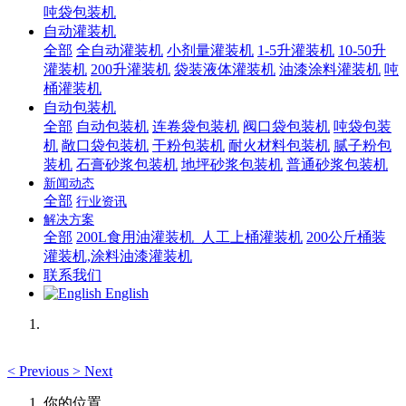
吨袋包装机
自动灌装机
全部
全自动灌装机
小剂量灌装机
1-5升灌装机
10-50升
灌装机
200升灌装机
袋装液体灌装机
油漆涂料灌装机
吨
桶灌装机
自动包装机
全部
自动包装机
连卷袋包装机
阀口袋包装机
吨袋包装
机
敞口袋包装机
干粉包装机
耐火材料包装机
腻子粉包
装机
石膏砂浆包装机
地坪砂浆包装机
普通砂浆包装机
新闻动态
全部
行业资讯
解决方案
全部
200L食用油灌装机_人工上桶灌装机
200公斤桶装
灌装机,涂料油漆灌装机
联系我们
English
<
Previous
>
Next
你的位置