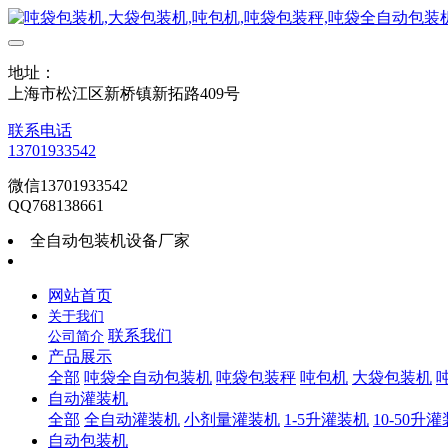
地址：
上海市松江区新桥镇新拓路409号
联系电话
13701933542
微信13701933542
QQ768138661
全自动包装机设备厂家
网站首页
关于我们
联系我们
公司简介
产品展示
全部
吨袋全自动包装机
吨袋包装秤
吨包机
大袋包装机
自动灌装机
全部
全自动灌装机
小剂量灌装机
1-5升灌装机
10-50升
自动包装机