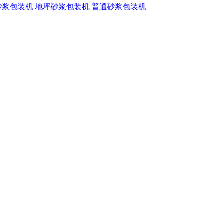
砂浆包装机
地坪砂浆包装机
普通砂浆包装机