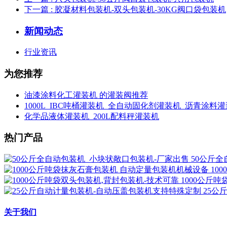
下一篇
: 胶凝材料包装机-双头包装机-30KG阀口袋包装机
新闻动态
行业资讯
为您推荐
油漆涂料化工灌装机 的灌装阀推荐
1000L_IBC吨桶灌装机_全自动固化剂灌装机_沥青涂料
化学品液体灌装机_200L配料秤灌装机
热门产品
50公斤
10
1000公斤
25公
关于我们