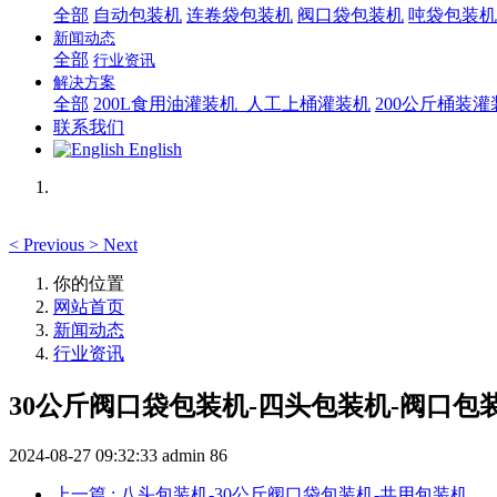
全部
自动包装机
连卷袋包装机
阀口袋包装机
吨袋包装机
新闻动态
全部
行业资讯
解决方案
全部
200L食用油灌装机_人工上桶灌装机
200公斤桶装
联系我们
English
<
Previous
>
Next
你的位置
网站首页
新闻动态
行业资讯
30公斤阀口袋包装机-四头包装机-阀口包
2024-08-27 09:32:33
admin
86
上一篇
: 八头包装机-30公斤阀口袋包装机-共用包装机