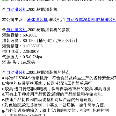
全
自动灌装机
,200L树脂灌装机
本公司主营：
液体灌装机
,灌装机,半
自动液体灌装机
,
吨桶灌装
全
自动灌装机
,200L树脂灌装机的参数：
灌装容量：60-200L
灌装速度：80-120（桶/小时）,按20公斤计
灌装精度：≤±0.35%FS
供电电源：220/380V
气源压力：0.5-0.7Mpa
灌 装 头：1或双头
全
自动灌装机
,200L树脂灌装机的特点：
a.标准SUS304不锈钢机身，符合食品及药品生产的各种安全规
b.快捷的皮带更换系统，传送带清洁工作简单易行
c.较高 进口传感器和电机，保障自动检重秤的较高 和高速度
d.可有上千种常用产品预设;简便的产品编辑和存储功能。
e.快速产品切换和自动调整相对应产品的分选速度。
f.彩色触摸屏集成控制，中英文一健切换，操作简单方便。
g.与外部设备的输入，输出实现联机功能，可进行各种控制
1）.条码扫描机信号输入