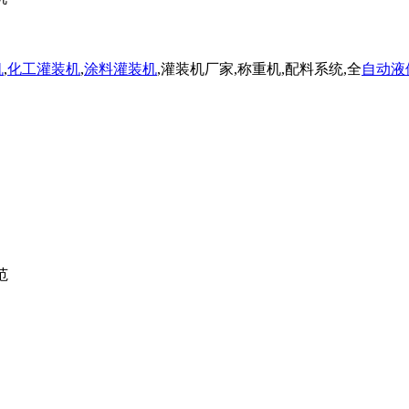
机
,
化工灌装机
,
涂料灌装机
,灌装机厂家,称重机,配料系统,全
自动液
范