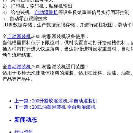
2）.打印机，喷码机，贴标机输出
3）.给包装机，
自动灌装机
等设备反馈重量信号实行闭环控制
h．自动零点跟踪技术
i.U盘数据存储，生产数据无限存储，并进行如柱状图，滑动
全
自动灌装机
,200L树脂灌装机设备使用：
当储槽里原料低于下限位时，供料装置自动打开给储槽供料，
插入桶内打开进入快速落料，当达到慢进料设定重量时，自动
动作流程结束。
全
自动灌装机
,200L树脂灌装机适用范围：
适用于多种无泡沫液体物料的灌装。适用在涂料、油漆、油墨
产品等产品中。
上一篇
: 200升凝胶灌装机,半自动灌装机
下一篇
: 200L油墨灌装机 全自动灌装机
新闻动态
行业资讯