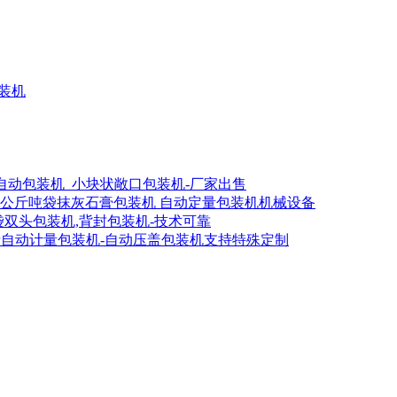
灌装机
全自动包装机_小块状敞口包装机-厂家出售
00公斤吨袋抹灰石膏包装机 自动定量包装机机械设备
吨袋双头包装机,背封包装机-技术可靠
斤自动计量包装机-自动压盖包装机支持特殊定制