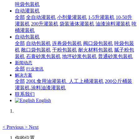
吨袋包装机
自动灌装机
全部
全自动灌装机
小剂量灌装机
1-5升灌装机
10-50升
灌装机
200升灌装机
袋装液体灌装机
油漆涂料灌装机
吨
桶灌装机
自动包装机
全部
自动包装机
连卷袋包装机
阀口袋包装机
吨袋包装
机
敞口袋包装机
干粉包装机
耐火材料包装机
腻子粉包
装机
石膏砂浆包装机
地坪砂浆包装机
普通砂浆包装机
新闻动态
全部
行业资讯
解决方案
全部
200L食用油灌装机_人工上桶灌装机
200公斤桶装
灌装机,涂料油漆灌装机
联系我们
English
<
Previous
>
Next
你的位置