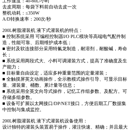
工作速度：40-60L/小时
去皮周期：每袋下料前自动去皮一次
整机动耗：≤350W
A/D转换速率：200次/秒
200L树脂灌装机 液下式灌装机的特点：
■ 控制系统采用 可编程控制器I/O PLC模块等高端电气配件制
造，性能可靠、后期维护成本低；
■ 密封及软连接部分采用特氟龙制造，耐溶剂，耐酸碱，寿命
长；
■ 系统采用两段式大、小料可调灌装方式，提高了准确度及生
产能力；
■ 目标量自由设定，适应多种重量范围的定量灌装；
■ 全触摸屏英文动画操作，全示教模式操作引导、可显示目标
量、灌装量、桶数、累计量等信息；
■ 系统采用全英文向导式操作，记忆工作组参数、及配方。可
存储多组参数。
■ 设备可扩展以太网接口/DP/NET接口，方便后期工厂数据集
中控制与集成监控。
200L树脂灌装机 液下式灌装机设备使用：
设计独特的灌装头装置易于操作，灌注快速、精确；并且最大